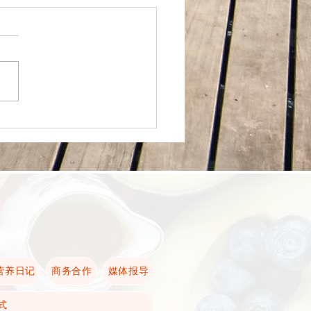
🇭常见泰国菜——营养价值
析
营养日记
商务合作
媒体报导
式