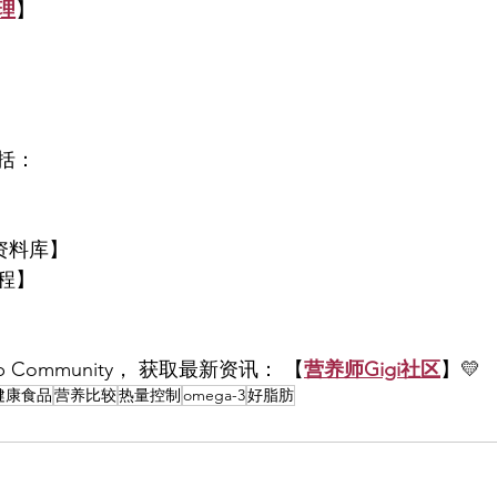
理
】
括：
资料库】
程】
p Community， 获取最新资讯： 【
营养师Gigi社区
】💛
健康食品
营养比较
热量控制
omega-3
好脂肪