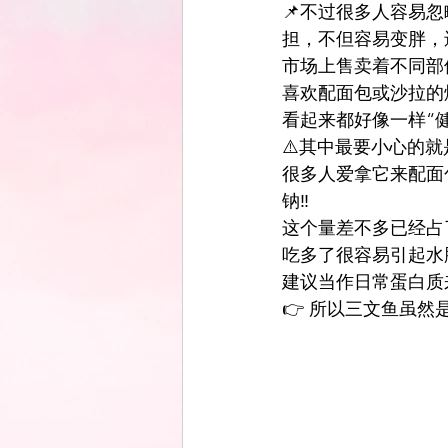
📌不过很多人容易忽
担，不但容易变胖，
市场上售卖着不同部
喜欢配面包或沙拉的烟熏
看起来都好像一样“
⚠️其中最要小心的就
很多人爱拿它来配面包、
钠‼️
这个量差不多已经占
吃多了很容易引起水
建议当作日常蛋白质
👉 所以三文鱼虽