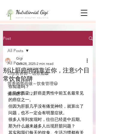
Post
All Posts
Gigi
All Posts
Oct 28, 2025
2 min read
别让肝癌悄悄靠近你，注意5个日
Gigi营养师～话你知📖
常饮食陷阱
营养师带你做～饮食管理😃
你知道吗？
在马来西亚，肝癌是男性中前五名最常见
健康数字～123
的癌症之一。
但因为肝脏几乎没有痛觉神经，就算出了
问题，也不一定会有明显症状。
很多人等到发现时，往往已经是中后期。
那为什么越来越多人出现肝脏问题？
其实和我们每天的饮食、生活习惯都有关