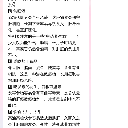
系👇
1️⃣ 常喝酒
酒精代谢后会产生乙醛，这种物质会伤害
肝细胞，长期下来容易导致发炎、肝纤维
化，甚至肝硬化。
特别要注意的是一些“中药养生酒”——不
少人以为能补气、助眠、坐月子时喝更
补，其实它仍然含酒精，对肝脏的负担并
不小。
2️⃣ 爱吃加工食品
像香肠、腊肉、咸鱼、腌菜等，常含有亚
硝胺，这是一种潜在致癌物，长期摄取会
增加肝癌风险。
3️⃣ 吃发霉的花生、谷粮或坚果
发霉食物容易含有黄曲霉毒素，是公认最
强的肝癌致癌物之一。就算霉点刮掉也不
能吃。
4️⃣ 饮食太油、太甜
高油高糖饮食容易造成脂肪肝，久而久之
会让肝细胞发炎、变性，演变成非酒精性