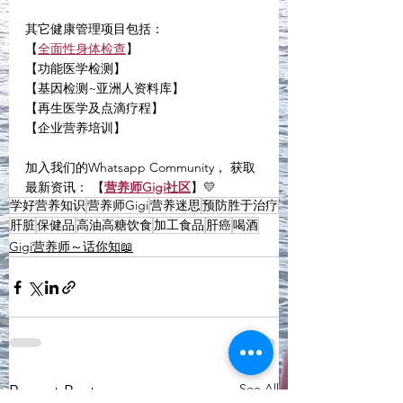
其它健康管理项目包括：
【
全面性身体检查
】
【功能医学检测】
【基因检测~亚洲人资料库】
【再生医学及点滴疗程】
【企业营养培训】
加入我们的Whatsapp Community， 获取
最新资讯： 【
营养师Gigi社区
】💛
学好营养知识
营养师Gigi
营养迷思
预防胜于治疗
肝脏
保健品
高油高糖饮食
加工食品
肝癌
喝酒
Gigi营养师～话你知📖
See All
Recent Posts