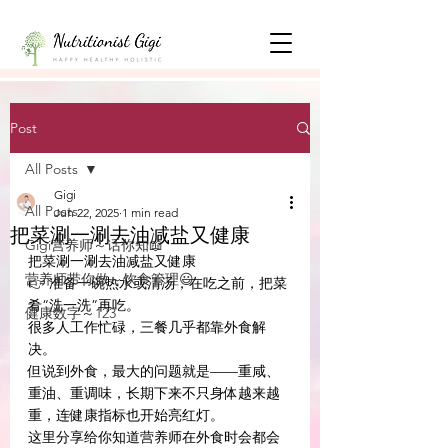
Post
All Posts
Gigi
All Posts
Jun 22, 2025
1 min read
把菜涮一涮去油减盐又健康
Gigi营养师～话你知📖
把菜涮一涮去油减盐又健康
营养师带你做～饮食管理😃
👉 准备一碗热水或清汤，在吃之前，把菜
肴“洗一洗”再吃。
健康数字～123
很多人工作忙碌，三餐几乎都靠外食解
决。
但说到外食，最大的问题就是——重咸、
重油、重调味，长期下来不只身体越来越
重，连健康指标也开始亮红灯。
这里分享给你知道营养师在外食时会都会