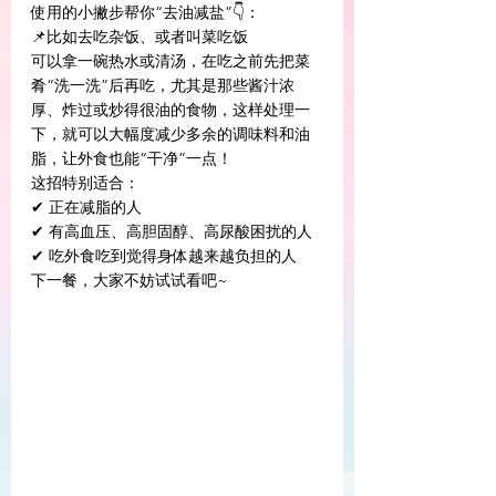
使用的小撇步帮你“去油减盐”👇：
📌比如去吃杂饭、或者叫菜吃饭
可以拿一碗热水或清汤，在吃之前先把菜
肴“洗一洗”后再吃，尤其是那些酱汁浓
厚、炸过或炒得很油的食物，这样处理一
下，就可以大幅度减少多余的调味料和油
脂，让外食也能“干净”一点！
这招特别适合：
✔ 正在减脂的人
✔ 有高血压、高胆固醇、高尿酸困扰的人
✔ 吃外食吃到觉得身体越来越负担的人
下一餐，大家不妨试试看吧~