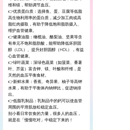
维和镁，帮助调节血压。
👉优质蛋白质：选择鱼、蛋、豆腐等低脂
高生物利用率的蛋白质，减少加工肉或高
脂红肉摄取，有助于降低饱和脂肪摄入、
维护血管健康。
👉健康油脂：橄榄油、酪梨油、坚果等含
有单元不饱和脂肪酸，能帮助降低坏胆固
醇（LDL）、提升好胆固醇（HDL），有益
心血管健康。
👉绿叶蔬菜：深绿色蔬菜（如菠菜、番薯
叶、芥蓝）富含钾、镁、叶酸和纤维，是
天然的血压平衡食材。
👉新鲜水果：香蕉、奇异果、柚子等高钾
水果，有助于平衡体内钠钾比，促进钠排
出。
👉低脂乳制品：乳制品中的鈣可以使血管
周围的平滑肌放松稳定血压。
别小看日常饮食的力量，很多人的血压，
就是在「慢慢吃对」中稳定下来的！