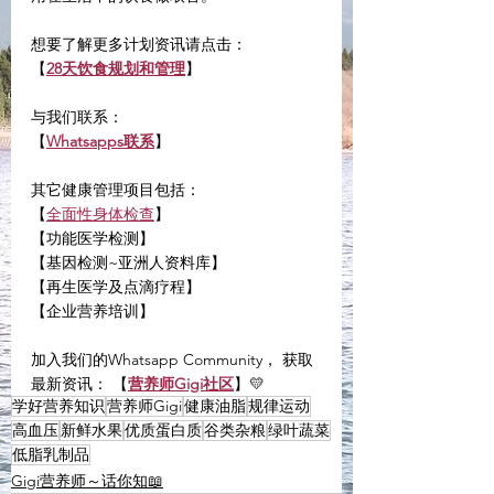
想要了解更多计划资讯请点击：
【
28天饮食规划和管理
】
与我们联系：
【
Whatsapps联系
】
其它健康管理项目包括：
【
全面性身体检查
】
【功能医学检测】
【基因检测~亚洲人资料库】
【再生医学及点滴疗程】
【企业营养培训】
加入我们的Whatsapp Community， 获取
最新资讯： 【
营养师Gigi社区
】💛
学好营养知识
营养师Gigi
健康油脂
规律运动
高血压
新鲜水果
优质蛋白质
谷类杂粮
绿叶蔬菜
低脂乳制品
Gigi营养师～话你知📖