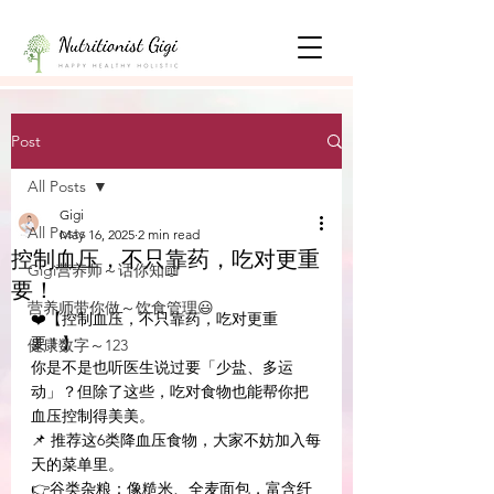
Post
All Posts
Gigi
All Posts
May 16, 2025
2 min read
控制血压，不只靠药，吃对更重
Gigi营养师～话你知📖
要！
营养师带你做～饮食管理😃
❤️【控制血压，不只靠药，吃对更重
要！】
健康数字～123
你是不是也听医生说过要「少盐、多运
动」？但除了这些，吃对食物也能帮你把
血压控制得美美。
📌 推荐这6类降血压食物，大家不妨加入每
天的菜单里。
👉谷类杂粮：像糙米、全麦面包，富含纤