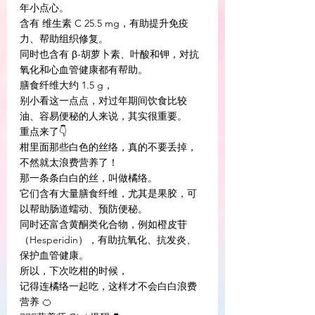
年小点心。
含有 维生素 C 25.5 mg，有助提升免疫
力、帮助组织修复。
同时也含有 β-胡萝卜素、叶酸和钾，对抗
氧化和心血管健康都有帮助。
膳食纤维大约 1.5 g，
别小看这一点点，对过年期间饮食比较
油、容易便秘的人来说，其实很重要。
重点来了👇
柑里面那些白色的丝络，真的不要丢掉，
不然就太浪费营养了！
那一条条白白的丝，叫做橘络。
它们含有大量膳食纤维，尤其是果胶，可
以帮助肠道蠕动、预防便秘。
同时还富含黄酮类化合物，例如橙皮苷
（Hesperidin），有助抗氧化、抗发炎、
保护血管健康。
所以，下次吃柑的时候，
记得连橘络一起吃，这样才不会白白浪费
营养 🍊