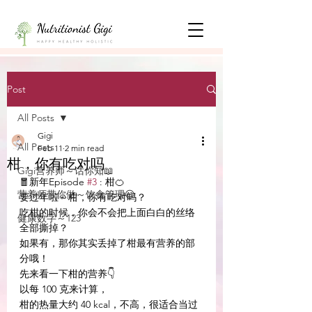
Post
All Posts
Gigi
All Posts
Feb 11
2 min read
柑，你有吃对吗
Gigi营养师～话你知📖
🧧新年Episode 
#3
 : 柑🍊
营养师带你做～饮食管理😃
要过年啦～柑，你有吃对吗？
吃柑的时候，你会不会把上面白白的丝络
健康数字～123
全部撕掉？
如果有，那你其实丢掉了柑最有营养的部
分哦！
先来看一下柑的营养👇
以每 100 克来计算，
柑的热量大约 40 kcal，不高，很适合当过