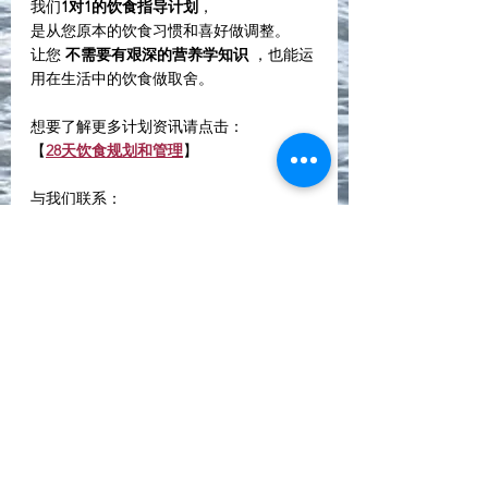
我们
1对1的饮食指导计划
，
是从您原本的饮食习惯和喜好做调整。
让您 
不需要有艰深的营养学知识
 ，也能运
用在生活中的饮食做取舍。
想要了解更多计划资讯请点击：
【
28天饮食规划和管理
】
与我们联系：
【
Whatsapps联系
】
其它健康管理项目包括：
【
全面性身体检查
】
【功能医学检测】
【基因检测~亚洲人资料库】
【再生医学及点滴疗程】
【企业营养培训】
加入我们的Whatsapp Community， 获取
最新资讯： 【
营养师Gigi社区
】💛
学好营养知识
营养师Gigi
维生素B
水溶性维生素