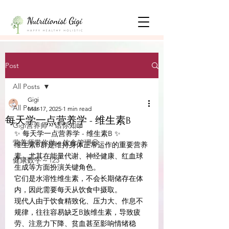
Post
All Posts
Gigi
All Posts
Mar 17, 2025
1 min read
每天学一点营养学 - 维生素B
Gigi营养师～话你知📖
✨ 每天学一点营养学 - 维生素B ✨
营养师带你做～饮食管理😃
维生素B群是维持身体正常运作的重要营养
素，尤其在能量代谢、神经健康、红血球
健康数字～123
生成等方面扮演关键角色。
它们是水溶性维生素，不会长期储存在体
内，因此需要每天从饮食中摄取。
现代人由于饮食精致化、压力大、作息不
规律，往往容易缺乏B族维生素，导致疲
劳、注意力下降、贫血甚至影响情绪稳