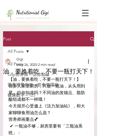
Post
All Posts
Gigi
All Posts
May 26, 2025
2 min read
油，要换着吃，不要一瓶打天下！
Gigi营养师～话你知📖
【油，要换着吃，不要一瓶打天下！】
营养师带你做～饮食管理😃
很多人家里厨房，只放一瓶油，从头用到
尾。但你知道吗？不同油的发烟点、脂肪
健康数字～123
酸组成都不一样哦！
今天很开心受邀上《活力加油站》，和大
家聊聊食用油怎么选？
营养师画重点💕
 ✔ 一瓶油不够，厨房里要有「三瓶油系
统」：