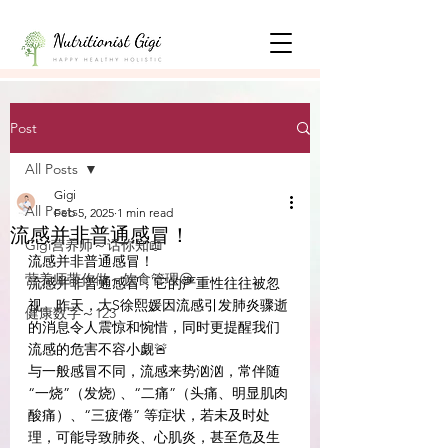
Post
All Posts
Gigi
All Posts
Feb 5, 2025
1 min read
流感并非普通感冒！
Gigi营养师～话你知📖
流感并非普通感冒！
营养师带你做～饮食管理😃
流感并非普通感冒，它的严重性往往被忽
视。昨天，大S徐熙媛因流感引发肺炎骤逝
健康数字～123
的消息令人震惊和惋惜，同时更提醒我们
流感的危害不容小觑🚨
与一般感冒不同，流感来势汹汹，常伴随  
“一烧”（发烧) 、“二痛”（头痛、明显肌肉
酸痛）、“三疲倦” 等症状，若未及时处
理，可能导致肺炎、心肌炎，甚至危及生