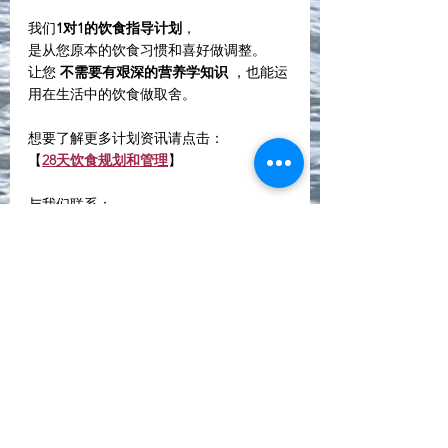
我们
1对1的饮食指导计划
，
是从您原本的饮食习惯和喜好做调整。
让您 
不需要有艰深的营养学知识
 ，也能运
用在生活中的饮食做取舍。
想要了解更多计划资讯请点击：
【
28天饮食规划和管理
】
与我们联系：
【
Whatsapps联系
】
其它健康管理项目包括：
【
全面性身体检查
】
【功能医学检测】
【基因检测~亚洲人资料库】
【再生医学及点滴疗程】
【企业营养培训】
加入我们的Whatsapp Community， 获取
最新资讯： 【
营养师Gigi社区
】💛