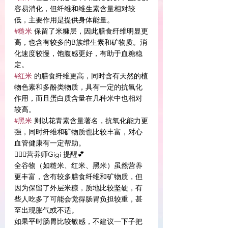
容易消化，但纤维和维生素含量相对较
低，主要作用是提供身体能量。
#糙米
 保留了米糠层，因此膳食纤维明显更
高，也含有较多的B族维生素和矿物质。消
化速度较慢，饱腹感更好，有助于血糖稳
定。
#红米
 的膳食纤维更高，同时含有天然的植
物色素和多酚类物质，具有一定的抗氧化
作用，而且蛋白质含量在几种米中也相对
较高。
#黑米
 则以花青素含量著名，抗氧化能力更
强，同时纤维和矿物质也比较丰富，对心
血管健康有一定帮助。
👩🏻‍⚕️营养师Gigi 提醒💕
全谷物（如糙米、红米、黑米）虽然营养
更丰富，含有较多膳食纤维和矿物质，但
因为保留了外层米糠，质地比较坚硬，有
些人吃多了可能会觉得肠胃负担较重，甚
至出现胀气或不适。
如果平时肠胃比较敏感，不建议一下子把