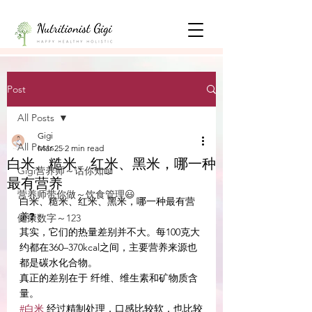
Post
All Posts
Gigi
All Posts
Mar 25
2 min read
白米、糙米、红米、黑米，哪一种
Gigi营养师～话你知📖
最有营养
营养师带你做～饮食管理😃
白米、糙米、红米、黑米，哪一种最有营
养❓
健康数字～123
其实，它们的热量差别并不大。每100克大
约都在360–370kcal之间，主要营养来源也
都是碳水化合物。
真正的差别在于 纤维、维生素和矿物质含
量。
#白米
 经过精制处理，口感比较软，也比较