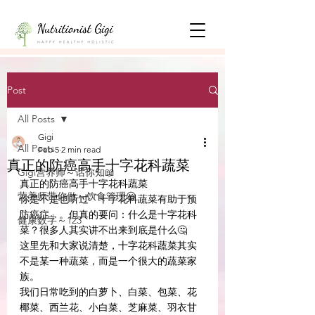
Post
All Posts
Gigi
All Posts
Feb 5
2 min read
真正的防癌高手十字花科蔬菜
Gigi营养师～话你知📖
真正的防癌高手十字花科蔬菜
营养师带你做～饮食管理😃
你是不是也听过「十字花科蔬菜有助于预
防癌症」。但真的要问：什么是十字花科
健康数字～123
菜？很多人其实讲不出来到底是什么🤔
这里先和大家说清楚，十字花科蔬菜其实
不是某一种蔬菜，而是一个很大的蔬菜家
族。
我们日常吃到的白萝卜、白菜、包菜、花
椰菜、西兰花、小白菜、芝麻菜、羽衣甘