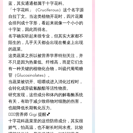
蓝，其实通通都属于十字花科。
「十字花科」（Cruciferous）这个名字源
自拉丁文。当这类植物开花时，四片花瓣
会排列成十字形，看起来就像一个小小的
十字架，因此而得名。
名字确实听起来很专业，但其实大家都不
陌生的，几乎天天都会出现在餐桌上出现
的蔬菜。
这类蔬菜之所以被营养学界特别关注，并
不只是因为热量低、纤维高，而是它们含
有一种关键的植物化合物，叫硫代葡萄糖
苷（Glucosinolates）。
当蔬菜被切开、咀嚼或进入消化过程时，
会转化成异硫氰酸酯等活性物质。
研究发现，这些成分和体内的解毒酶系统
有关，有助于减少致癌物对细胞的伤害，
也能降低长期氧化压力。
👩🏻‍⚕️营养师 Gigi 提醒💕
十字花科蔬菜里的这些防癌成分，其实很
娇气，怕高温，也不耐长时间水煮。比较