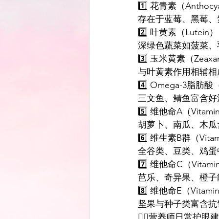
1️⃣ 花青素（Anthocy
存在于蓝莓、黑莓、
2️⃣ 叶黄素（Lutein）
深绿色蔬菜如菠菜、
3️⃣ 玉米黄素（Zeaxan
与叶黄素作用相辅相
4️⃣ Omega-3脂肪
三文鱼、鲭鱼富含好
5️⃣ 维他命A（Vitami
胡萝卜、南瓜、木瓜
6️⃣ 维生素B群（Vitam
全谷类、豆类、鸡蛋
7️⃣ 维他命C（Vitami
芭乐、奇异果、橙子
8️⃣ 维他命E（Vitami
坚果与种子类富含抗
👩‍⚕️营养师日常护眼