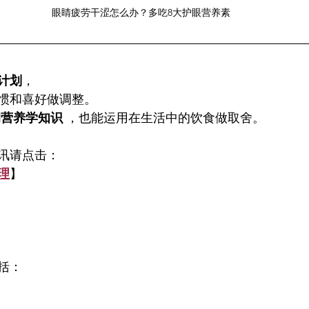
眼睛疲劳干涩怎么办？多吃8大护眼营养素
计划
，
惯和喜好做调整。
的营养学知识
 ，也能运用在生活中的饮食做取舍。
讯请点击：
理
】
括：