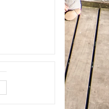
店怎么点？红黄绿灯一次
！