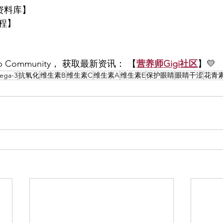
资料库】
程】
p Community， 获取最新资讯： 【
营养师Gigi社区
】💛
ega-3
抗氧化
维生素B
维生素C
维生素A
维生素E
保护眼睛
眼睛干涩
花青