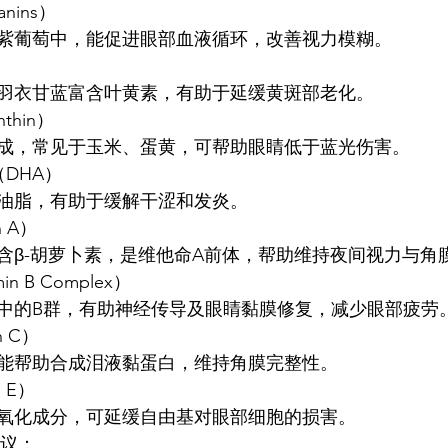
anins）
紫葡萄中，能促进眼部血液循环，改善视力模糊。
羽衣甘蓝富含叶黄素，有助于延缓黄斑部老化。
thin）
成，常见于玉米、蛋黄，可帮助眼睛低于蓝光伤害。
酸（DHA）
油脂，有助于缓解干涩和发炎。
n A）
含β-胡萝卜素，是维他命A前体，帮助维持夜间视力与角
in B Complex）
中的B群，有助神经传导及眼睛黏膜修复，减少眼部疲劳
n C）
能帮助合成泪液黏蛋白，维持角膜完整性。
n E）
氧化成分，可延缓自由基对眼部细胞的损害。
建议：