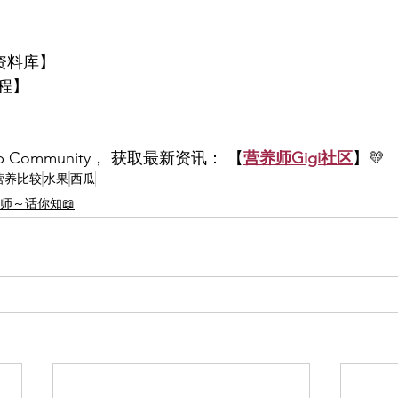
资料库】
程】
p Community， 获取最新资讯： 【
营养师Gigi社区
】💛
营养比较
水果
西瓜
养师～话你知📖