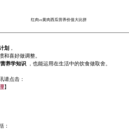
红肉vs黄肉西瓜营养价值大比拼
计划
，
惯和喜好做调整。
的营养学知识
 ，也能运用在生活中的饮食做取舍。
讯请点击：
理
】
括：