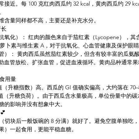
。每 100 克红肉西瓜约 32 kcal，黄肉西瓜约 29 k
。
维含量同样都不高，主要还是补充水分。
所长
抗氧化）： 红肉的颜色来自于茄红素（Lycopene），
-胡萝卜素与维生素 A，对于抗氧化、心血管健康及保护眼
血管）： 黄肉西瓜虽然茄红素较少，但含有较丰富的瓜氨
e），能帮助血管放松、扩张血管，促进血液循环。黄肉品种通常
在食用量
值（升糖指数）高。西瓜的 GI 值确实偏高，大约落在 70–
L 值（升糖负荷）。由于西瓜含水量极高，单位份量中的
糖的影响并没有想象中大。
💕
份（切块后一般饭碗的 8 分满）就好了。避免空腹单独吃
果）一起食用，更能平稳血糖。