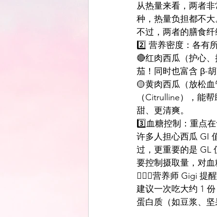
从热量来看，两者非常接近
种，热量负担都不大
不过，两者的膳食纤
2️⃣ 营养密度：各有
🔴红肉西瓜（护心、
茄！同时也富含 β
🟡黄肉西瓜（放松
（Citrullin
甜、更清爽。
3️⃣血糖控制：重点
许多人担心西瓜 GI 
过，更重要的是 G
要控制摄取量，对血
👩🏻‍⚕️营养师 Gigi 提醒
建议一次吃大约 1 
蛋白质（如豆浆、坚