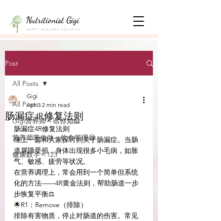
Post
All Posts
Gigi
All Posts
Apr 3
2 min read
肠漏症4R修复法则
Gigi营养师～话你知📖
肠漏症4R修复法则
营养师带你做～饮食管理😃
继上一篇和大家探讨到关于肠漏症。当肠
道屏障受损，身体出现很多小毛病，如胀
健康数字～123
气、敏感、疲劳等状况。
在营养调理上，常会用到一个简单但系统
化的方法——4R黄金法则，帮助肠道一步
步恢复平衡⚖️
🌟R1：Remove（排除）
排除有害物质，停止对肠道的伤害。常见