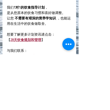
我们
1对1的饮食指导计划
，
是从您原本的饮食习惯和喜好做调整。
让您 
不需要有艰深的营养学知识
 ，也能运
用在生活中的饮食做取舍。
想要了解更多计划资讯请点击：
【
28天饮食规划和管理
】
与我们联系：
【
Whatsapps联系
】
其它健康管理项目包括：
【
全面性身体检查
】
【功能医学检测】
【基因检测~亚洲人资料库】
【再生医学及点滴疗程】
【企业营养培训】
加入我们的Whatsapp Community， 获取