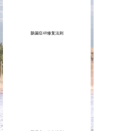
肠漏症4R修复法则