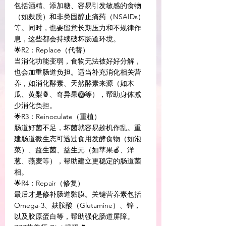
包括酒精、添加糖、容易引发敏感的食物
（如麸质）和非类固醇止痛药（NSAIDs）
等。同时，也要留意长期压力和不规律作
息，这些都会持续破坏肠道环境。
🌟R2：Replace（代替）
当消化功能变弱，食物无法被好好分解，
也会加重肠道负担。适当补充消化相关营
养，如消化酵素、天然酵素来源（如木
瓜、黄梨🍍、奇异果🥝等），帮助身体减
少消化负担。
🌟R3：Reinoculate（重植）
肠道好菌不足，坏菌就容易趁机作乱。重
建肠道微生态可透过食用发酵食物（如泡
菜）、益生菌、益生元（如苹果🍎、洋
葱、燕麦等），帮助建立更稳定的肠道菌
相。
🌟R4：Repair（修复）
最后才是修补肠道黏膜。关键营养素包括
Omega-3、麸胺酸（Glutamine）、锌，
以及胶原蛋白等，帮助强化肠道屏障。