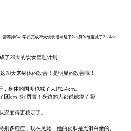
营养师Gigi学员完成28天饮食指导瘦了2kg身体维度减了2～4cm
功完成了28天的饮食管理计划！
享这28天来身体的改善！是明显的改善哦！
公斤，身体的围度也减了大约2-4cm。
️⃣cm ‼️好厉害！身边的人都说她瘦了🤩 
状况变得更稳定了。
特别多痘痘，现在见她，她的皮肤是光滑白嫩的。