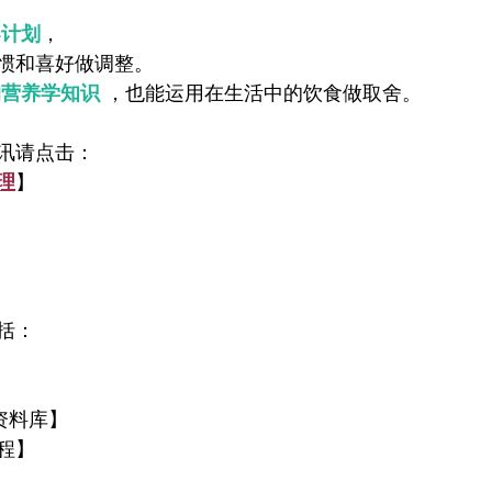
导计划
，
惯和喜好做调整。
的营养学知识
，也能运用在生活中的饮食做取舍。
讯请点击：
理
】
括：
资料库】
程】