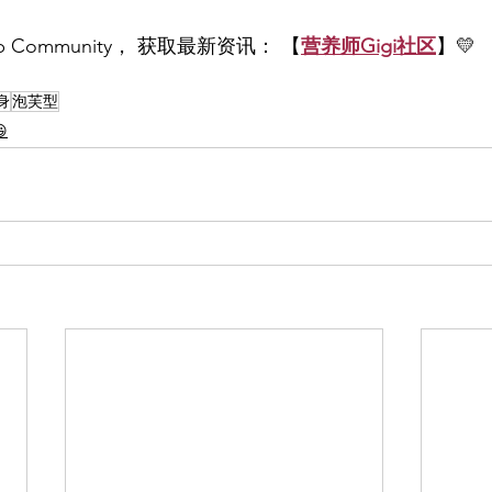
p Community， 获取最新资讯： 【
营养师Gigi社区
】💛
身
泡芙型
