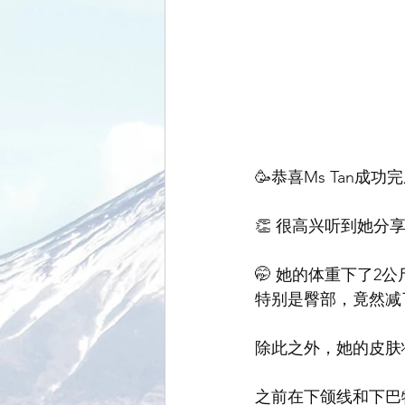
🥳恭喜Ms Tan成
👏 很高兴听到她分
🤭 她的体重下了2
特别是臀部，竟然减了4
除此之外，她的皮肤
之前在下颌线和下巴