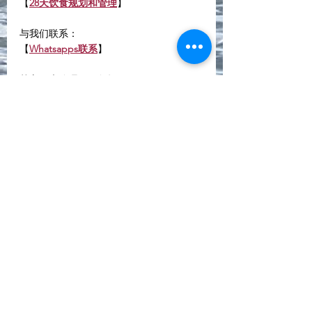
【
28天饮食规划和管理
】
与我们联系：
【
Whatsapps联系
】
其它健康管理项目包括：
【
全面性身体检查
】
【功能医学检测】
【基因检测~亚洲人资料库】
【再生医学及点滴疗程】
【企业营养培训】
加入我们的Whatsapp Community， 获取
最新资讯： 【
营养师Gigi社区
】💛
学好营养知识
营养师Gigi
蛋白质
健身
蛋白粉
乳清蛋白
Gigi营养师～话你知📖