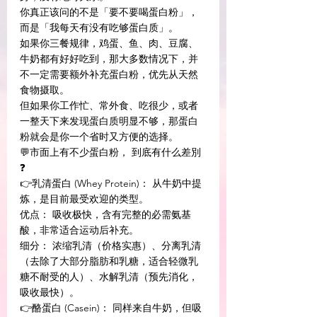
你真正该问的不是「要不要喝蛋白粉」，
而是「我每天有没有吃够蛋白质」。
如果你三餐规律，鸡蛋、鱼、肉、豆腐、
牛奶都有好好吃到，那大多数情况下，并
不一定需要额外补充蛋白粉，优先从天然
食物摄取。
但如果你工作忙、常外食、吃很少，或者
一整天下来发现蛋白质明显不够，那蛋白
粉就会是你一个省时又方便的选择。
💬市面上有不少蛋白粉， 到底有什么差別
❓ 
👉乳清蛋白 (Whey Protein)： 从牛奶中提
炼，是目前最受欢迎的类型。 
优点： 吸收极快，含有完整的必需氨基
酸，非常适合运动后补充。 
细分： 浓缩乳清（价格实惠）、分离乳清
（去除了大部分脂肪和乳糖，适合轻微乳
糖不耐受的人）、水解乳清（预先消化，
吸收最快）。 
👉酪蛋白 (Casein)： 同样来自牛奶，但吸