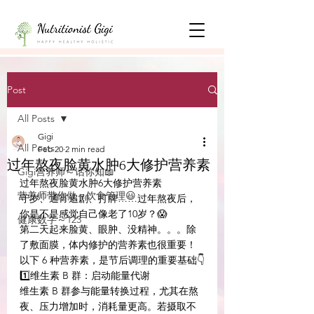
Post
All Posts
Gigi
All Posts
Feb 20
2 min read
过年熬夜脸黄水肿6大修护营养素
Gigi营养师～话你知📖
过年熬夜脸黄水肿6大修护营养素
营养师带你做～饮食管理😃
守岁、通宵追剧、打牌……过年熬夜后，
你是不是感觉自己像老了10岁？😱
健康数字～123
第二天起来脸黄、眼肿、没精神。。。除
了敷面膜，体内修护的营养素也很重要！
以下 6 种营养素，是节后调理的重要基础👇
1️⃣维生素 B 群：启动能量代谢
维生素 B 群参与能量转换过程，尤其在熬
夜、压力增加时，消耗量更高。若摄取不