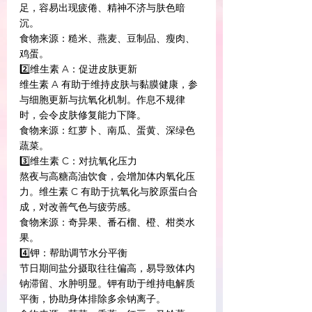
足，容易出现疲倦、精神不济与肤色暗
沉。
食物来源：糙米、燕麦、豆制品、瘦肉、
鸡蛋。
2️⃣维生素 A：促进皮肤更新
维生素 A 有助于维持皮肤与黏膜健康，参
与细胞更新与抗氧化机制。作息不规律
时，会令皮肤修复能力下降。
食物来源：红萝卜、南瓜、蛋黄、深绿色
蔬菜。
3️⃣维生素 C：对抗氧化压力
熬夜与高糖高油饮食，会增加体内氧化压
力。维生素 C 有助于抗氧化与胶原蛋白合
成，对改善气色与疲劳感。
食物来源：奇异果、番石榴、橙、柑类水
果。
4️⃣钾：帮助调节水分平衡
节日期间盐分摄取往往偏高，易导致体内
钠滞留、水肿明显。钾有助于维持电解质
平衡，协助身体排除多余钠离子。