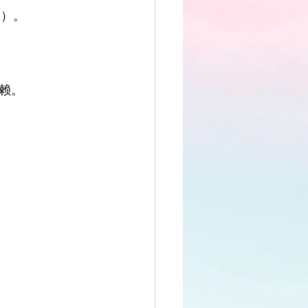
）。
赖。