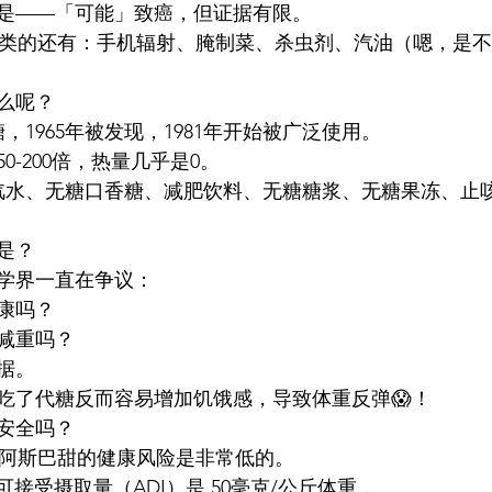
是——「可能」致癌，但证据有限。
B类的还有：手机辐射、腌制菜、杀虫剂、汽油（嗯，是
么呢？
，1965年被发现，1981年开始被广泛使用。
50-200倍，热量几乎是0。
糖汽水、无糖口香糖、减肥饮料、无糖糖浆、无糖果冻、止
是？
学界一直在争议：
康吗？
减重吗？
据。
吃了代糖反而容易增加饥饿感，导致体重反弹😱！
安全吗？
，阿斯巴甜的健康风险是非常低的。
可接受摄取量（ADI）是 50毫克/公斤体重，