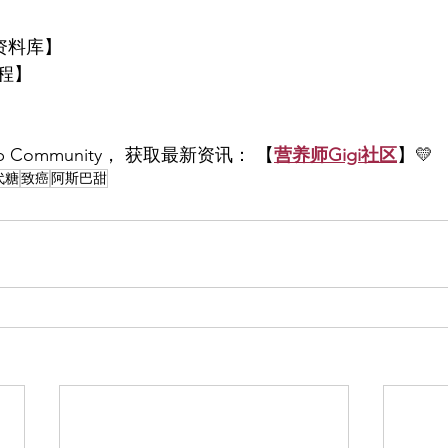
资料库】
程】
p Community， 获取最新资讯： 【
营养师Gigi社区
】💛
代糖
致癌
阿斯巴甜