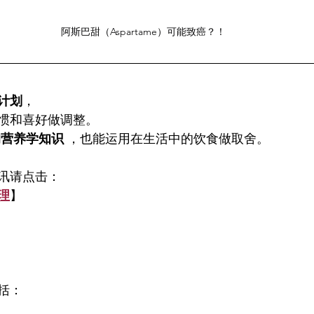
阿斯巴甜（Aspartame）可能致癌？！
计划
，
惯和喜好做调整。
的营养学知识
 ，也能运用在生活中的饮食做取舍。
讯请点击：
理
】
括：