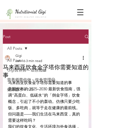
Post
All Posts
Gigi
All Posts
Jan 16
3 min read
马来西亚饮食金字塔你需要知道的
Gigi营养师～话你知📖
事
营养师带你做～饮食管理😃
马来西亚饮食金字塔你需要知道的事
美国发布的 2025–2030 最新饮食指南，强
健康数字～123
调“高蛋白、低碳水”的「倒金字塔」饮食
概念，引起了不小的轰动。仿佛只要少吃
饭、多吃肉，就等于走在健康的最前线。
但问题是——我们生活在马来西亚，真的
需要这样吃吗？
我们的饮食文化、生活环境与外食选择，