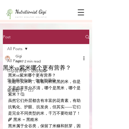
Post
All Posts
Gigi
All Posts
Apr 7
2 min read
黑米vs紫米哪个更有营养？
Gigi营养师～话你知📖
黑米vs紫米哪个更有营养？
营养师带你做～饮食管理😃
去超市买米时，看着同样黑黑的米，你是
不是也常常分不清，哪个是黑米，哪个是
健康数字～123
紫米？🤔
虽然它们外层都含有丰富的花青素，有助
抗氧化、护眼、抗发炎，但其实——它们
是完全不同类型的米，千万不要吃错了！
🌾 黑米 = 黑糙米
黑米属于全谷类，保留了米糠和胚芽，因