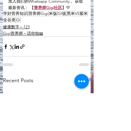
加入我们的Whatsapp Community， 获取
最新资讯： 【
营养师Gigi社区
】💛
学好营养知识
营养师Gigi
米饭
GI值
黑米VS紫米
全谷类
GI
健康数字～123
Gigi营养师～话你知📖
See All
Recent Posts