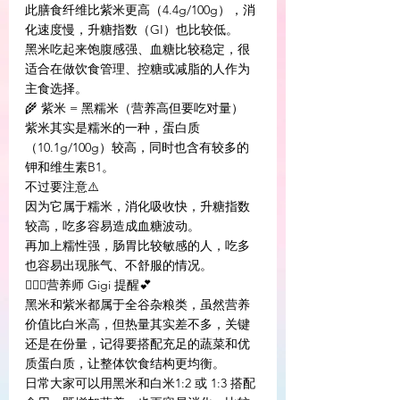
此膳食纤维比紫米更高（4.4g/100g），消
化速度慢，升糖指数（GI）也比较低。
黑米吃起来饱腹感强、血糖比较稳定，很
适合在做饮食管理、控糖或减脂的人作为
主食选择。
🌾 紫米 = 黑糯米（营养高但要吃对量）
紫米其实是糯米的一种，蛋白质
（10.1g/100g）较高，同时也含有较多的
钾和维生素B1。
不过要注意⚠️
因为它属于糯米，消化吸收快，升糖指数
较高，吃多容易造成血糖波动。
再加上糯性强，肠胃比较敏感的人，吃多
也容易出现胀气、不舒服的情况。
👩🏻‍⚕️营养师 Gigi 提醒💕 
黑米和紫米都属于全谷杂粮类，虽然营养
价值比白米高，但热量其实差不多，关键
还是在份量，记得要搭配充足的蔬菜和优
质蛋白质，让整体饮食结构更均衡。
日常大家可以用黑米和白米1:2 或 1:3 搭配