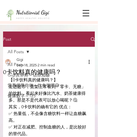
Post
All Posts
Gigi
All Posts
Sep 18, 2025
2 min read
0卡饮料真的健康吗？
Gigi营养师～话你知📖
【0卡饮料真的健康吗？】
营养师带你做～饮食管理😃
走进超市，货架上常看到「零卡、无糖」
的饮料，看起来好像比汽水、奶茶健康得
健康数字～123
多。那是不是代表可以放心喝呢？🤔
其实，0卡饮料的确有它的 优点：
✅ 热量低，不会像含糖饮料一样让血糖飙
高。
✅ 对正在减肥、控制血糖的人，是比较好
的替代品。