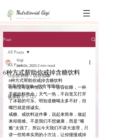
Post
All Posts
Gigi
All Posts
Jun 26, 2025
2 min read
6种方式帮助你戒掉含糖饮料
Gigi营养师～话你知📖
6种方式帮助你戒掉含糖饮料
营养师带你做～饮食管理😃
你有没有这种情况：下午昏昏欲睡，一杯
手摇饮料救命；天气一热，不自觉又打开
健康数字～123
了冰箱的可乐。明知道糖喝太多不好，但
嘴巴就是很诚实。
戒糖、戒饮料这件事，说起来简单，做起
来却很难。不是我们不想健康，而是“嘴
瘾”太强了。所以今天我们不讲大道理，只
讲一些简单实用的小方法，让你慢慢戒掉