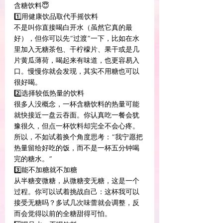
含糖饮料😇
1️⃣用健康饮品取代手摇饮料
不是叫你直接喝白开水（虽然它真的最
好），但你可以先“过渡”一下，比如在水
里加入无糖茶包、干柠檬片、果干或是几
片黄瓜薄荷，喝起来有味道，也更容易入
口。慢慢你就会发现，其实不用糖也可以
很好喝。
2️⃣选择较低热量的饮料
很多人没概念，一杯含糖饮料的热量可能
就快接近一盘云吞面。你认真吃一餐会犹
豫很久，但点一杯饮料却完全不会心疼。
所以，不如试着换个角度思考：“我宁愿把
热量留给好吃的饭，而不是一杯五分钟喝
完的糖水。”
3️⃣能不加糖就不加糖
从半糖变微糖，从微糖变无糖，这是一个
过程。你可以试着挑战自己：这杯我可以
接受无糖吗？多试几次味蕾就会调整，反
而会觉得以前的全糖甜得可怕。