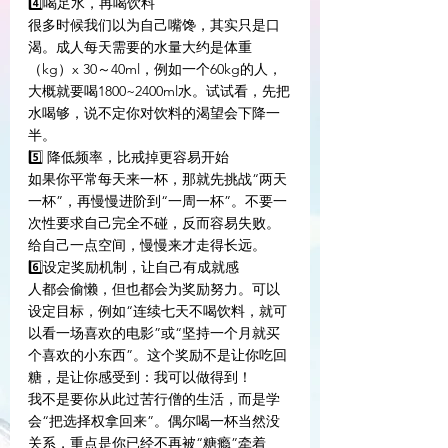
4️⃣喝足水，再喝饮料
很多时候我们以为自己嘴馋，其实只是口
渴。成人每天需要的水量大约是体重
（kg）x 30～40ml，例如一个60kg的人，
大概就要喝1800~2400ml水。试试看，先把
水喝够，说不定你对饮料的渴望会下降一
半。
5️⃣ 降低频率，比戒掉更容易开始
如果你平常每天来一杯，那就先挑战“两天
一杯”，再慢慢进阶到“一周一杯”。不要一
次性要求自己完全不碰，反而容易失败。
给自己一点空间，慢慢来才走得长远。
6️⃣设定奖励机制，让自己有成就感
人都会偷懒，但也都会为奖励努力。可以
设定目标，例如“连续七天不喝饮料，就可
以看一场喜欢的电影”或“坚持一个月就买
个喜欢的小东西”。这个奖励不是让你吃回
糖，是让你感受到：我可以做得到！
我不是要你从此过苦行僧的生活，而是学
会“把选择权拿回来”。偶尔喝一杯当然没
关系，重点是你已经不再被“糖瘾”牵着