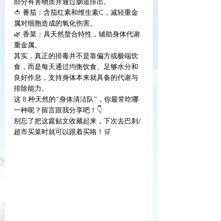
部分有害物质并通过肠道排出。
🍅 番茄：含茄红素和维生素C，减轻重金
属对细胞造成的氧化伤害。
🌿 香菜：具天然螯合特性，辅助身体代谢
重金属。
其实，真正的排毒并不是靠偏方或极端饮
食，而是每天通过均衡饮食、足够水分和
良好作息，支持身体本来就具备的代谢与
排除能力。
这 8 种天然的“身体清洁队”，你最常吃哪
一种呢？留言跟我分享吧！👇
别忘了把这篇贴文收藏起来，下次去巴刹/
超市买菜时就可以跟着买咯！🛒