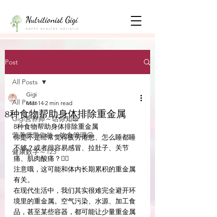
Post
All Posts
Gigi
All Posts
Mar 14
2 min read
8种食物帮助身体排除重金属
Gigi营养师～话你知📖
8种食物帮助身体排除重金属
营养师带你做～饮食管理😃
你是不是经常觉得疲劳倦怠、怎么睡都睡
不够？或者很容易感冒、拉肚子、关节
健康数字～123
痛、肌肉酸痛？😵‍💫
注意哦，这可能和体内长期累积的重金属
有关。
在现代生活中，我们其实很难完全避开环
境里的重金属。空气污染、水源、加工食
品，甚至某些容器，都可能让少量重金属