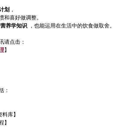
计划
，
惯和喜好做调整。
的营养学知识
 ，也能运用在生活中的饮食做取舍。
讯请点击：
理
】
括：
资料库】
程】