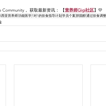
p Community， 获取最新资讯： 【
营养师Gigi社区
】💛
来西亚营养师
功能医学
1对1的饮食指导计划
学员个案
胆固醇
通过饮食调
