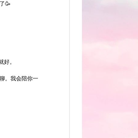
🥳
p就好。
聊。我会陪你一