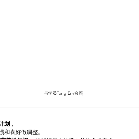
与学员Tong Ern合照
计划
，
惯和喜好做调整。