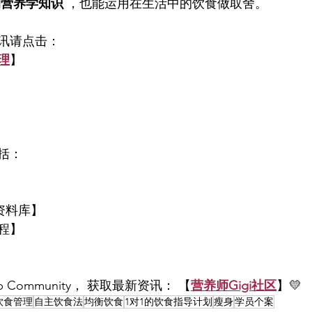
的营养学知识
 ，也能运用在生活中的饮食做取舍。
讯请点击：
理
】
括：
资料库】
程】
p Community， 获取最新资讯： 【
营养师Gigi社区
】💛
饮食管理
自主饮食法
均衡饮食
1对1的饮食指导计划
瘦身
学员个案