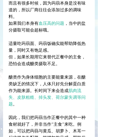
而且有很多时候，因为蒟蒻本身是没有味
道的，所以厂商往往会添加过多的调味
料。
如果我们本身有
血压高的问题
，当中的盐
分摄取可能会超标哦。
适量吃蒟蒻面、蒟蒻饭确实能帮助降低热
量，同时又有饱足感。
但，如果长期用它来替代正餐中的主食，
恐怕会造成醣类摄取不足。
醣类作为身体细胞的主要能量来源，在醣
类缺乏的情况下，人体只好先分解蛋白质
作为能来源。长时间下来会造成
肌肉流
失、皮肤粗糙、掉头发、荷尔蒙失调等问
题
。
因此，我们把蒟蒻当作正餐中的其中一种
食材就好了，并非当作“主食”来吃。例
如，可以把蒟蒻与黄瓜、胡萝卜、木耳一