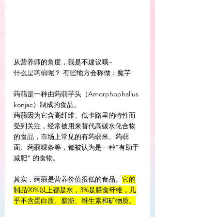
从营养师的角度，我是不建议哦~
什么是蒟蒻呢？ 有些地方会称做：魔芋
蒟蒻是一种由蒟蒻芋头（Amorphophallus 
konjac）制成的食品。
蒟蒻因为它含高纤维、低卡路里的特性而
受到关注，经常被用来替代高碳水化合物
的食品，市场上常见的有蒟蒻米、蒟蒻
面、蒟蒻粿条等，都被认为是一种“有助于
减肥“ 的食物。
其实，蒟蒻是营养价值很低的食品。
它的
制品90%以上都是水，3%是膳食纤维，几
乎不含蛋白质、脂肪、维生素和矿物质。