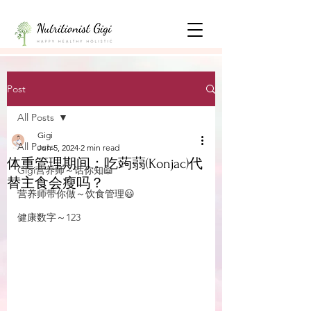
Post
All Posts
Gigi
All Posts
Jun 5, 2024
2 min read
体重管理期间：吃蒟蒻(Konjac)代
Gigi营养师～话你知📖
替主食会瘦吗？
营养师带你做～饮食管理😃
健康数字～123